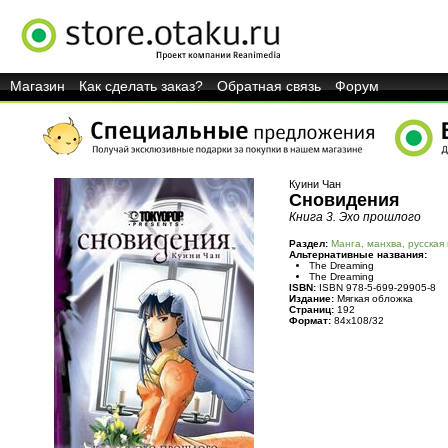
Магазин
Как сделать заказ?
Обратная связь
Форум
Куини Чан
Сновидения
Книга 3. Эхо прошлого
Раздел:
Манга, манхва, русская
Альтернативные названия:
The Dreaming
The Dreaming
ISBN:
ISBN 978-5-699-29905-8
Издание:
Мягкая обложка
Страниц:
192
Формат:
84x108/32