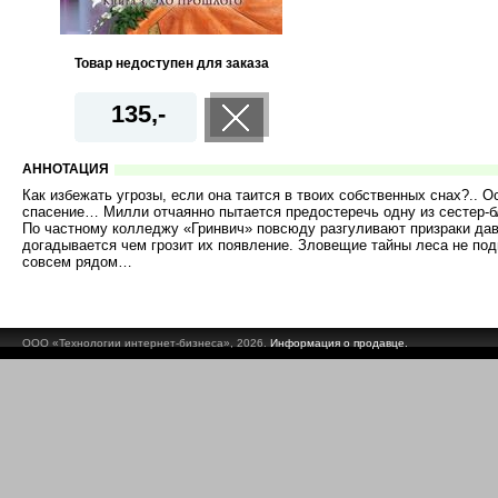
Товар недоступен для заказа
135,-
АННОТАЦИЯ
Как избежать угрозы, если она таится в твоих собственных снах?.. О
спасение… Милли отчаянно пытается предостеречь одну из
сестер-
По частному колледжу «Гринвич» повсюду разгуливают призраки дав
догадывается чем грозит их появление. Зловещие тайны леса не под
совсем рядом…
ООО «Технологии интернет-бизнеса», 2026.
Информация о продавце.