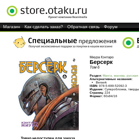
Магазин
Как сделать заказ?
Обратная связь
Форум
Миура Кэнтаро
Берсерк
Том 6
Раздел:
Манга, манхва, русская
Альтернативные названия:
Berserk
ISBN:
978-5-699-52092-3
Издание:
Суперобложка, тверды
Страниц:
224
Формат:
60x84/16
Товар недоступен для заказа