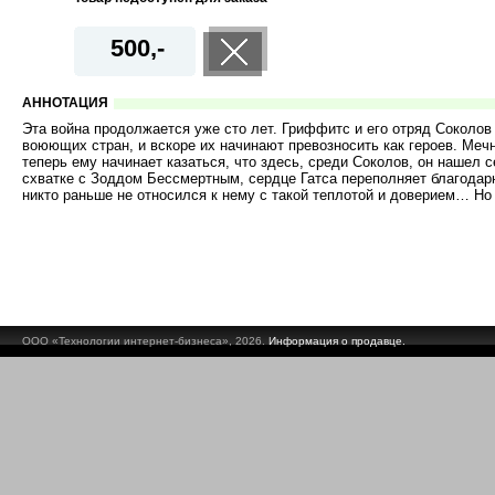
500,-
АННОТАЦИЯ
Эта война продолжается уже сто лет. Гриффитс и его отряд Соколов
воюющих стран, и вскоре их начинают превозносить как героев. Мечн
теперь ему начинает казаться, что здесь, среди Соколов, он нашел 
схватке с Зоддом Бессмертным, сердце Гатса переполняет благодарно
никто раньше не относился к нему с такой теплотой и доверием… Но 
ООО «Технологии интернет-бизнеса», 2026.
Информация о продавце.