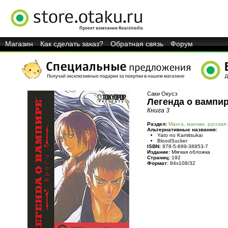
Магазин
Как сделать заказ?
Обратная связь
Форум
Саки Окусэ
Легенда о вампи
Книга 3
Раздел:
Манга, манхва, русская
Альтернативные названия:
Yato no Kamitsukai
BloodSucker
ISBN:
978-5-699-38953-7
Издание:
Мягкая обложка
Страниц:
192
Формат:
84x108/32