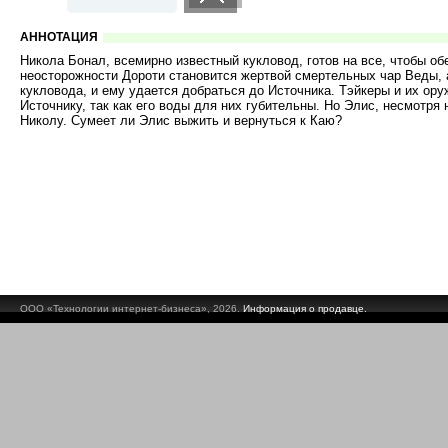
АННОТАЦИЯ
Никола Бонал, всемирно известный кукловод, готов на все, чтобы об
неосторожности Дороти становится жертвой смертельных чар Веды, 
кукловода, и ему удается добраться до Источника. Тэйкеры и их ору
Источнику, так как его воды для них губительны. Но Элис, несмотря
Николу. Сумеет ли Элис выжить и вернуться к Каю?
ООО «Технологии интернет-бизнеса», 2026.
Информация о продавце.