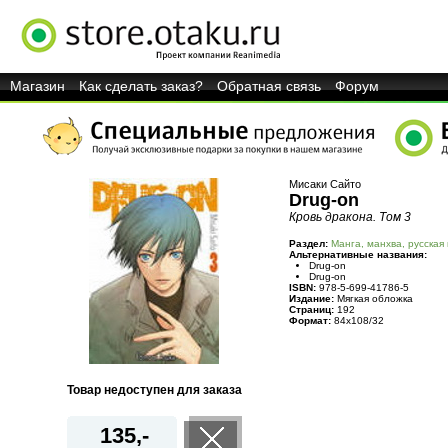
Магазин
Как сделать заказ?
Обратная связь
Форум
Мисаки Сайто
Drug-on
Кровь дракона. Том 3
Раздел:
Манга, манхва, русская
Альтернативные названия:
Drug-on
Drug-on
ISBN:
978-5-699-41786-5
Издание:
Мягкая обложка
Страниц:
192
Формат:
84x108/32
Товар недоступен для заказа
135,-