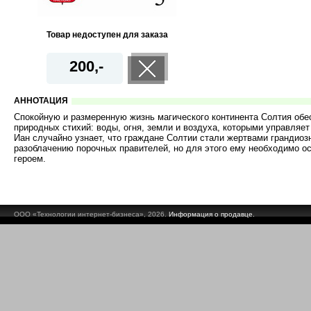
Товар недоступен для заказа
200,-
АННОТАЦИЯ
Спокойную и размеренную жизнь магического континента Солтия об
природных стихий: воды, огня, земли и воздуха, которыми управляе
Иан случайно узнает, что граждане Солтии стали жертвами грандиоз
разоблачению порочных правителей, но для этого ему необходимо о
героем.
ООО «Технологии интернет-бизнеса», 2026.
Информация о продавце.