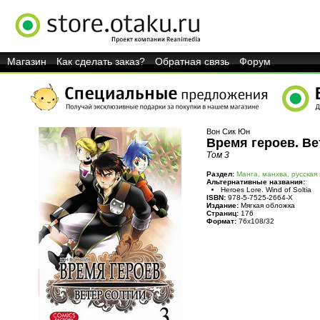
Магазин
Как сделать заказ?
Обратная связь
Форум
Вон Сик Юн
Время героев. Ве
Том 3
Раздел:
Манга, манхва, русская
Альтернативные названия:
Heroes Lore. Wind of Soltia
ISBN:
978-5-7525-2664-X
Издание:
Мягкая обложка
Страниц:
176
Формат:
76x108/32