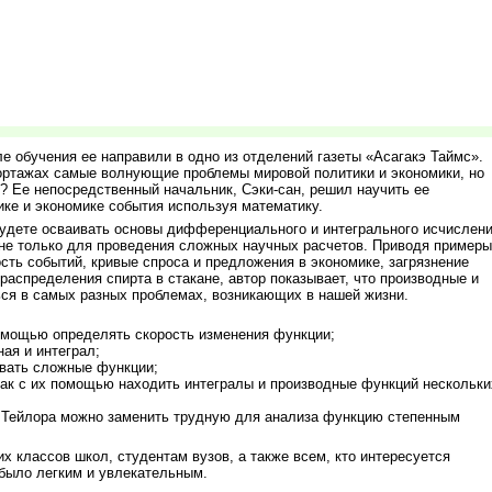
 обучения ее направили в одно из отделений газеты «Асагакэ Таймс».
ортажах самые волнующие проблемы мировой политики и экономики, но
ий? Ее непосредственный начальник,
Сэки-сан
, решил научить ее
ке и экономике события используя математику.
 будете осваивать основы дифференциального и интегрального исчислен
я не только для проведения сложных научных расчетов. Приводя примеры
ость событий, кривые спроса и предложения в экономике, загрязнение
аспределения спирта в стакане, автор показывает, что производные и
ься в самых разных проблемах, возникающих в нашей жизни.
помощью определять скорость изменения функции;
ая и интеграл;
вать сложные функции;
как с их помощью находить интегралы и производные функций нескольки
 Тейлора можно заменить трудную для анализа функцию степенным
х классов школ, студентам вузов, а также всем, кто интересуется
 было легким и увлекательным.