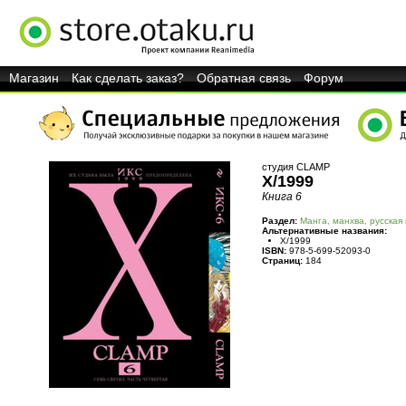
Магазин
Как сделать заказ?
Обратная связь
Форум
студия CLAMP
X/1999
Книга 6
Раздел:
Манга, манхва, русская
Альтернативные названия:
X/1999
ISBN:
978-5-699-52093-0
Страниц:
184