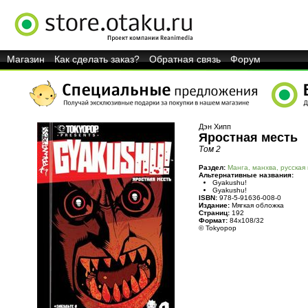
Магазин
Как сделать заказ?
Обратная связь
Форум
Дэн Хипп
Яростная месть
Том 2
Раздел:
Манга, манхва, русская
Альтернативные названия:
Gyakushu!
Gyakushu!
ISBN:
978-5-91636-008-0
Издание:
Мягкая обложка
Страниц:
192
Формат:
84x108/32
© Tokyopop