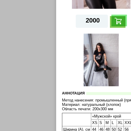
2000
АННОТАЦИЯ
Метод нанесения: промышленный (пря
Материал: натуральный (хлопок)
Область печати: 200х300 мм
«Мужской» крой
XS
S
M
L
XL
XX
Ширина (A), см
44
46
48
50
52
56