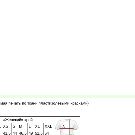
мая печать по ткани пластизолевыми красками)
«Женский» крой
L
XS
S
M
L
XL
XXL
41,5
44
46,5
49
51,5
54