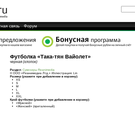
ная связь
Форум
Футболка «Така-тян Вайолет»
черная (хлопок)
Раздел:
Сувениры Reanimedia
© ООО «Реанимедиа Лтд.» Иллюстрация: Lin
Размер (укажите при добавлении в корзину):
XS
S
M
L
XL
XXL
Крой футболки (укажите при добавлении в корзину):
«Мужской»
«Женский» (приталенный)