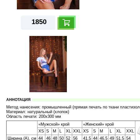
1850
АННОТАЦИЯ
Метод нанесения: промышленный (прямая печать по ткани пластизо
Материал: натуральный (хлопок)
Область печати: 200х300 мм
«Мужской» крой
«Женский» крой
XS
S
M
L
XL
XXL
XS
S
M
L
XL
XXL
Ширина (A), см
44
46
48
50
52
56
41,5
44
46,5
49
51,5
54