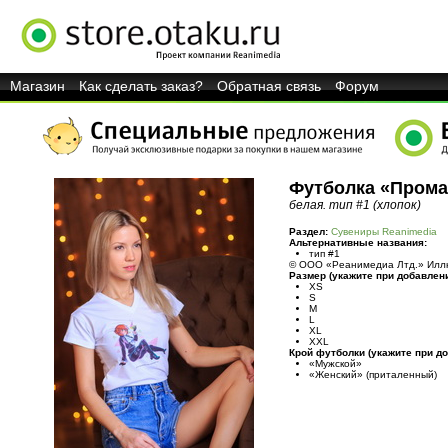
Магазин
Как сделать заказ?
Обратная связь
Форум
Футболка «Прома
белая. тип #1 (хлопок)
Раздел:
Сувениры Reanimedia
Альтернативные названия:
тип #1
© ООО «Реанимедиа Лтд.» Иллю
Размер (укажите при добавлени
XS
S
M
L
XL
XXL
Крой футболки (укажите при до
«Мужской»
«Женский» (приталенный)