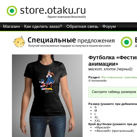
Магазин
Как сделать заказ?
Обратная связь
Форум
Футболка «Фести
анимации»
маскот, хлопок (черный)
Раздел:
Фестивальные сувенир
© hemomolin
Смотрите таблицу размеров 
Размер (укажите при добавлени
S
M
L
XL
XXL
Крой футболки (укажите при до
«Мужской»
«Женский» (приталенный)