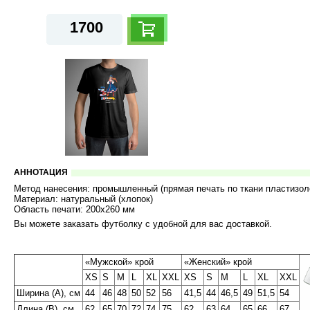
1700
АННОТАЦИЯ
Метод нанесения: промышленный (прямая печать по ткани пластизо
Материал: натуральный (хлопок)
Область печати: 200х260 мм
Вы можете заказать футболку с удобной для вас доставкой.
«Мужской» крой
«Женский» крой
XS
S
M
L
XL
XXL
XS
S
M
L
XL
XXL
Ширина (A), см
44
46
48
50
52
56
41,5
44
46,5
49
51,5
54
Длина (B), см
62
65
70
72
74
75
62
63
64
65
66
67