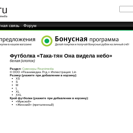
ная связь
Форум
Футболка «Така-тян Она видела небо»
белая (хлопок)
Раздел:
Сувениры Reanimedia
© ООО «Реанимедиа Лтд.» Иллюстрация: Lin
Размер (укажите при добавлении в корзину):
XS
S
M
L
XL
XXL
Крой футболки (укажите при добавлении в корзину):
«Мужской»
«Женский» (приталенный)