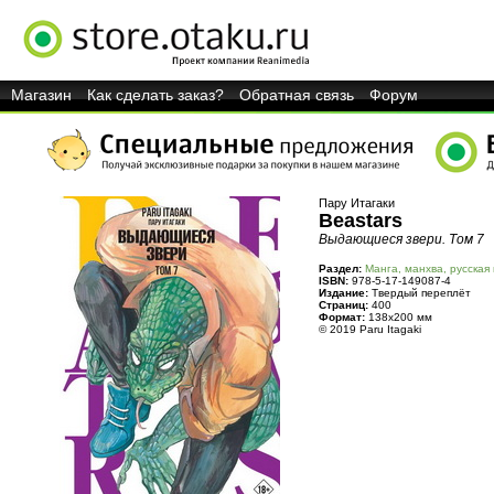
Магазин
Как сделать заказ?
Обратная связь
Форум
Пару Итагаки
Beastars
Выдающиеся звери. Том 7
Раздел:
Манга, манхва, русская
ISBN:
978-5-17-149087-4
Издание:
Твердый переплёт
Страниц:
400
Формат:
138x200 мм
© 2019 Paru Itagaki