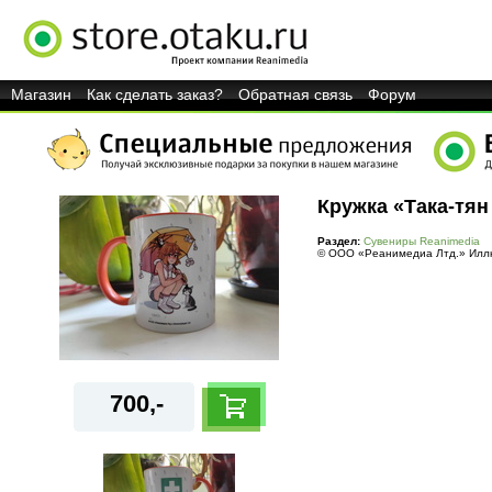
Магазин
Как сделать заказ?
Обратная связь
Форум
Кружка «Така-тян
Раздел:
Сувениры Reanimedia
© ООО «Реанимедиа Лтд.» Иллю
700,-