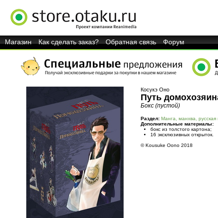
Магазин
Как сделать заказ?
Обратная связь
Форум
Косукэ Оно
Путь домохозяин
Бокс (пустой)
Раздел:
Манга, манхва, русская
Дополнительные материалы:
бокс из толстого картона;
16 эксклюзивных открыток.
© Kousuke Oono 2018