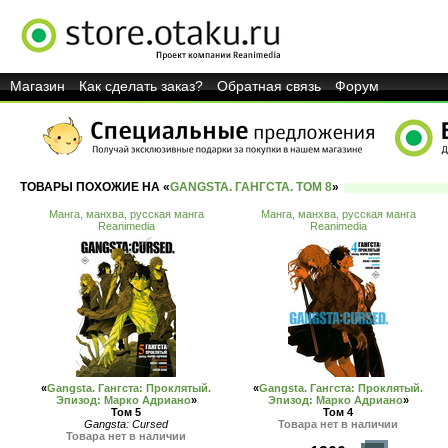
Магазин
Как сделать заказ?
Обратная связь
Форум
ТОВАРЫ ПОХОЖИЕ НА «
GANGSTA. ГАНГСТА. ТОМ 8
»
Манга, манхва, русская манга
Манга, манхва, русская манга
Reanimedia
Reanimedia
«
Gangsta. Гангста: Проклятый.
«
Gangsta. Гангста: Проклятый.
Эпизод: Марко Адриано
»
Эпизод: Марко Адриано
»
Том 5
Том 4
Gangsta: Cursed
Товара нет в наличии
Товара нет в наличии