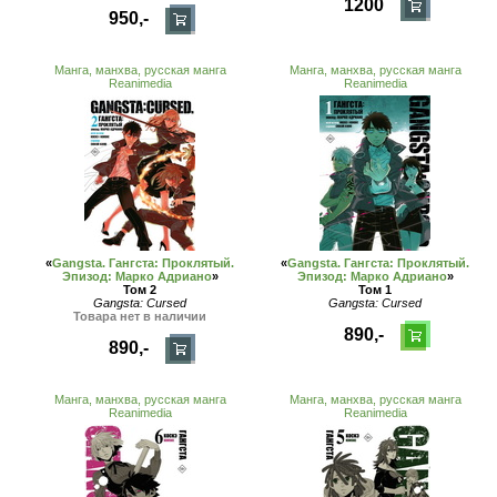
1200
950,-
Манга, манхва, русская манга
Манга, манхва, русская манга
Reanimedia
Reanimedia
«
Gangsta. Гангста: Проклятый.
«
Gangsta. Гангста: Проклятый.
Эпизод: Марко Адриано
»
Эпизод: Марко Адриано
»
Том 2
Том 1
Gangsta: Cursed
Gangsta: Cursed
Товара нет в наличии
890,-
890,-
Манга, манхва, русская манга
Манга, манхва, русская манга
Reanimedia
Reanimedia