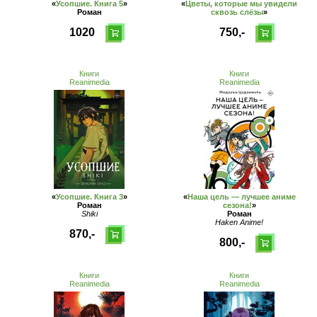
«
Усопшие. Книга 5
»
«
Цветы, которые мы увидели
Роман
сквозь слёзы
»
1020
750,-
Книги
Книги
Reanimedia
Reanimedia
«
Усопшие. Книга 3
»
«
Наша цель — лучшее аниме
Роман
сезона!
»
Shiki
Роман
Haken Anime!
870,-
800,-
Книги
Книги
Reanimedia
Reanimedia