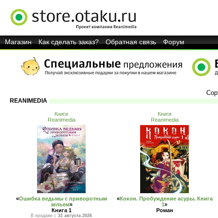
Магазин
Как сделать заказ?
Обратная связь
Форум
Сор
REANIMEDIA
Книги
Книги
Reanimedia
Reanimedia
«
Ошибка ведьмы с приворотным
«
Кокон. Пробуждение асуры. Книга
зельем
»
1
»
Книга 1
Роман
В продаже с
31 августа 2026