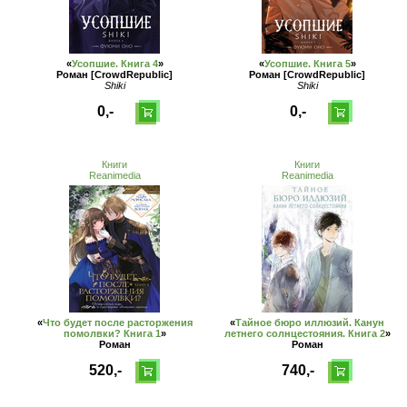
«
Усопшие. Книга 4
»
«
Усопшие. Книга 5
»
Роман [CrowdRepublic]
Роман [CrowdRepublic]
Shiki
Shiki
0,-
0,-
Книги
Книги
Reanimedia
Reanimedia
«
Что будет после расторжения
«
Тайное бюро иллюзий. Канун
помолвки? Книга 1
»
летнего солнцестояния. Книга 2
»
Роман
Роман
520,-
740,-