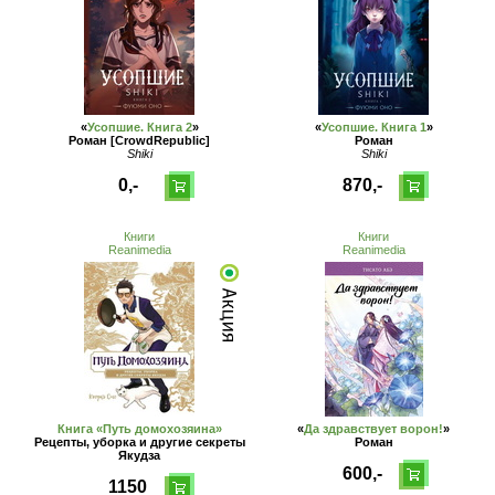
«
Усопшие. Книга 2
»
«
Усопшие. Книга 1
»
Роман [CrowdRepublic]
Роман
Shiki
Shiki
0,-
870,-
Книги
Книги
Reanimedia
Reanimedia
Книга «Путь домохозяина»
«
Да здравствует ворон!
»
Рецепты, уборка и другие секреты
Роман
Якудза
600,-
1150