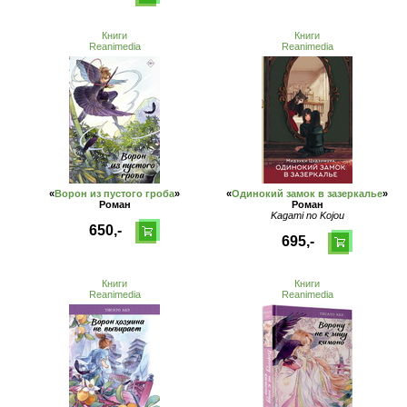
Книги
Книги
Reanimedia
Reanimedia
«
Ворон из пустого гроба
»
«
Одинокий замок в зазеркалье
»
Роман
Роман
Kagami no Kojou
650,-
695,-
Книги
Книги
Reanimedia
Reanimedia