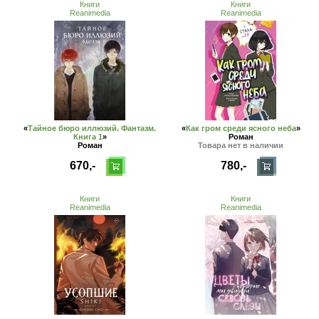
Книги
Книги
Reanimedia
Reanimedia
«
Тайное бюро иллюзий. Фантазм.
«
Как гром среди ясного неба
»
Книга 1
»
Роман
Роман
Товара нет в наличии
670,-
780,-
Книги
Книги
Reanimedia
Reanimedia