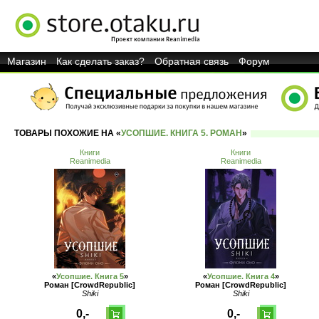
Магазин
Как сделать заказ?
Обратная связь
Форум
ТОВАРЫ ПОХОЖИЕ НА «
УСОПШИЕ. КНИГА 5. РОМАН
»
Книги
Книги
Reanimedia
Reanimedia
«
Усопшие. Книга 5
»
«
Усопшие. Книга 4
»
Роман [CrowdRepublic]
Роман [CrowdRepublic]
Shiki
Shiki
0,-
0,-